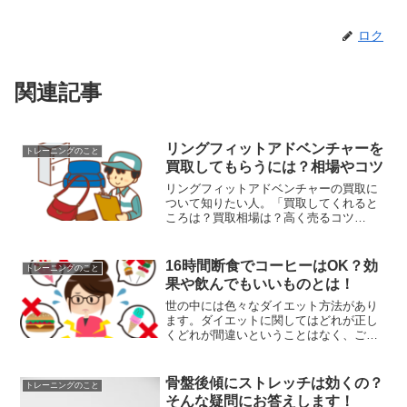
ロク
関連記事
リングフィットアドベンチャーを
トレーニングのこと
買取してもらうには？相場やコツ
リングフィットアドベンチャーの買取に
ついて知りたい人。「買取してくれると
ころは？買取相場は？高く売るコツ
は？」といった疑問に答えます。本記事
の内容・リングフィットアドベンチャー
を買取してくれるお店・リングフィット
16時間断食でコーヒーはOK？効
トレーニングのこと
アドベンチャーの買取相場・リ...
果や飲んでもいいものとは！
世の中には色々なダイエット方法があり
ます。ダイエットに関してはどれが正し
くどれが間違いということはなく、ご自
身にあった方法を見つける必要がありま
す。今回紹介するダイエットは巷で火が
ついてきている知る人こそ知る「16時間
骨盤後傾にストレッチは効くの？
トレーニングのこと
断食」になります。この...
そんな疑問にお答えします！