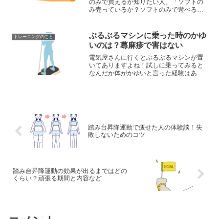
のみで買えるか知りたい人。「ソフトの
み売っているか？ソフトのみで遊べるの
か？ソフトのみ買取してくれるのか？」
といった疑問に答えます。リングフィッ
トアドベンチャーのリングコンとレッグ
ぶるぶるマシンに乗った時のかゆ
トレーニングのこと
バンドのみ譲り受けた時に...
いのは？蕁麻疹で害はない
電気屋さんに行くとぶるぶるマシンが置
いてありますよね！試しに乗ってみると
なんだか体がかゆいと言った経験はあり
ませんか？僕もショッピングモールのエ
クササイズコーナーに立ち寄った時興味
本位でぶるぶるマシンに乗ってみたとこ
ろ足やお尻がかゆかったと...
踏み台昇降運動で痩せた人の体験談！失
敗しないためのコツ
踏み台昇降運動の効果が出るまではどの
くらい？頑張る期間と内容など