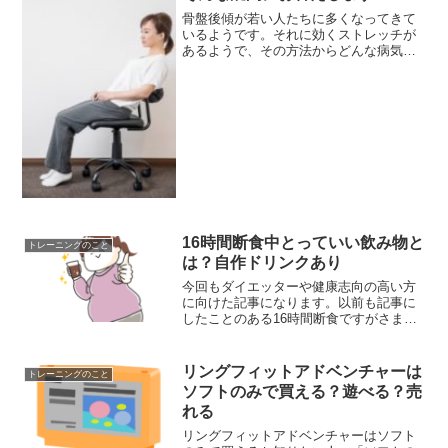
骨盤後傾が若い人たちに多くなってきて
いるようです。それに効くストレッチが
あるようで、その方法からどんな病気な
のか、体にどのような悪い影響があるの
かなど調べてみましたので是非読んでみ
てくださいね。若い方や子供がいるママ
さん、毎日忙しく働くパパ...
16時間断食中とっていい飲み物と
トレーニングのこと
は？自作ドリンクあり
今回もダイエッターや健康志向の高い方
に向けた記事になります。以前も記事に
したことのある16時間断食ですがさまざ
まな制約があることを覚えていらっしゃ
いますか？もちろん16時間断食中は飲食
ができないのですが人間は水分を取らな
リングフィットアドベンチャーは
トレーニングのこと
いと命の危険を伴いま...
ソフトのみで買える？遊べる？売
れる
リングフィットアドベンチャーはソフト