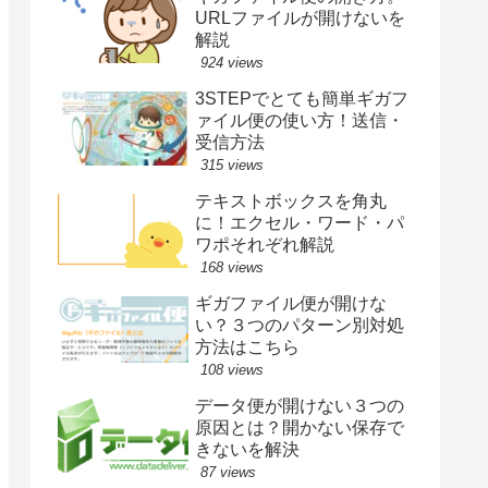
URLファイルが開けないを
解説
924 views
3STEPでとても簡単ギガフ
ァイル便の使い方！送信・
受信方法
315 views
テキストボックスを角丸
に！エクセル・ワード・パ
ワポそれぞれ解説
168 views
ギガファイル便が開けな
い？３つのパターン別対処
方法はこちら
108 views
データ便が開けない３つの
原因とは？開かない保存で
きないを解決
87 views