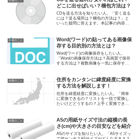
作業のこと
どこに出せばいい？梱包方法は？
CDを送る方法を知りたい人。「安く送る
には？送る場所は？梱包の方法は？」と
いった疑問に答えます。本記事の内容・
CDを送る送料が安いのはいったいど
れ？・タイプ別の送る場所はどこ？・CD
を送るときの超かんたん梱包方法とはメ
Word(ワード)の貼ってある画像保
作業のこと
ールではデータを送れず...
存する目的別の方法とは？
Word(ワード)の画像保存をしたい人。
「Wordの画像保存方法は？高画質で保存
する方法は？複数画像を一気に保存する
には？」といった疑問に答えます。本記
事の内容・Wordの画像を１番簡単に保存
する方法・高画質で画像を保存する方
住所をカンタンに緯度経度に変換
作業のこと
法・複数画像を...
する方法を解説します！
住所を緯度経度に変換したい人。「簡単
に変換できるの？リストを一括で変換し
たいけどどうするの？上手く変換できな
いのはどうするの？」といった疑問に答
えます。住所リストを地図にマークした
い時に、「住所を緯度経度に変換したい
A5の用紙サイズ寸法の縦横の長
作業のこと
けどどうやるの？」と思い...
さ(cm)や大きさの目安などを紹介
A5のサイズを知りたい人。「A5サイズっ
て何センチ？A5サイズがどんな大きさ？