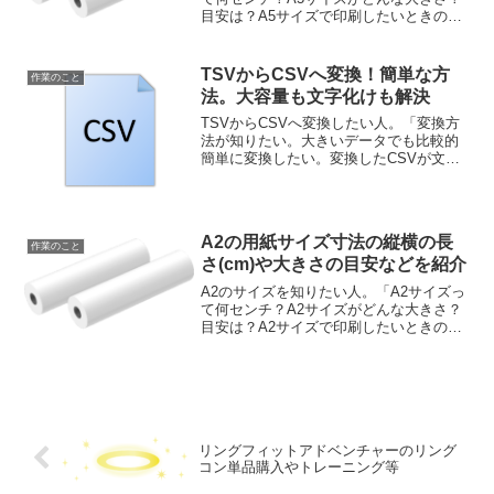
目安は？A5サイズで印刷したいときの拡
大率や縮小率は？」といった疑問に答え
ます。本記事の内容・A5用紙のサイズは
何cm(センチ)か？・A5用紙サイズの目安
TSVからCSVへ変換！簡単な方
作業のこと
は？・A...
法。大容量も文字化けも解決
TSVからCSVへ変換したい人。「変換方
法が知りたい。大きいデータでも比較的
簡単に変換したい。変換したCSVが文字
化けしたくない。」といった疑問に答え
ます。TSVファイルだとエクセルなどで
開けない。「CSVなら開けるのに…」と
お悩みのあなた...
A2の用紙サイズ寸法の縦横の長
作業のこと
さ(cm)や大きさの目安などを紹介
A2のサイズを知りたい人。「A2サイズっ
て何センチ？A2サイズがどんな大きさ？
目安は？A2サイズで印刷したいときの拡
大率や縮小率は？」といった疑問に答え
ます。本記事の内容・A2用紙のサイズは
何cm(センチ)か？・A2用紙サイズの目安
は？・A...
リングフィットアドベンチャーのリング
コン単品購入やトレーニング等