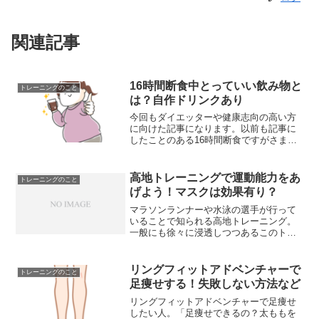
関連記事
16時間断食中とっていい飲み物と
トレーニングのこと
は？自作ドリンクあり
今回もダイエッターや健康志向の高い方
に向けた記事になります。以前も記事に
したことのある16時間断食ですがさまざ
まな制約があることを覚えていらっしゃ
いますか？もちろん16時間断食中は飲食
ができないのですが人間は水分を取らな
高地トレーニングで運動能力をあ
トレーニングのこと
いと命の危険を伴いま...
げよう！マスクは効果有り？
マラソンランナーや水泳の選手が行って
いることで知られる高地トレーニング。
一般にも徐々に浸透しつつあるこのトレ
ーニングは一体どのようなものなのでし
ょうか。また、トレーニングマスクは高
地トレーニングと同じ効果を得られるの
リングフィットアドベンチャーで
トレーニングのこと
かについても調べてみまし...
足痩せする！失敗しない方法など
リングフィットアドベンチャーで足痩せ
したい人。「足痩せできるの？太ももを