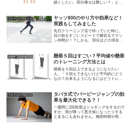
細くしたい。部分痩せは難しい？」とい
った疑問に答えます。本記事の内容・リ
ングフィットアドベンチャーで足痩せす
る外しちゃいけない大原則・リングフィ
ヤッソ800のやり方や効果など！
トレーニングのこと
ットアドベンチャーで足痩...
実践もしてみました
先日クリーニング店で待っていた時に、
目の前をすごいスピードで横切るマラソ
ン仲間が！？しかも、30分ほどの滞在時
間の間に3回も目撃したのです。あとで、
聞いてみたらヤッソ800をやっていたと…
初めて聞く言葉だったので、調べてみる
懸垂５回はすごい？平均値や懸垂
トレーニングのこと
ことに
のトレーニング方法とは
懸垂を５回以上できるようになりたい
人。「５回もできないけど平均的にどう
なの？出来るようになるにはどうトレー
ニングすればいいの？目標はどう設定す
ればいいの？」といった疑問に答えま
す。肩・胸・背中の筋肉を鍛えたい。か
タバタ式でバーピージャンプの効
トレーニングのこと
っこいい上半身になりたいと思...
果を最大化できる？！
一週間に2回程度はジョギングをするので
すが、雨が降って悪天候になったりする
と走るにも走れません。梅雨時期や雨が
多い時期など、週2回程度のジョギングど
ちらともできない場合があります。1週間
もジョギングできていないと走力となる