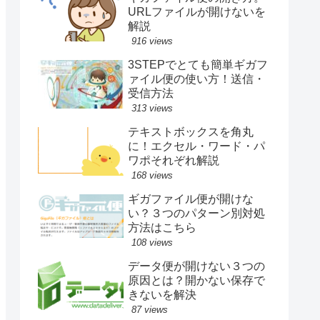
URLファイルが開けないを
解説
916 views
3STEPでとても簡単ギガフ
ァイル便の使い方！送信・
受信方法
313 views
テキストボックスを角丸
に！エクセル・ワード・パ
ワポそれぞれ解説
168 views
ギガファイル便が開けな
い？３つのパターン別対処
方法はこちら
108 views
データ便が開けない３つの
原因とは？開かない保存で
きないを解決
87 views