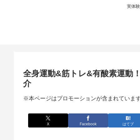
実体験
全身運動&筋トレ&有酸素運動
介
※本ページはプロモーションが含まれていま
X
Facebook
はてブ